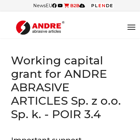
News
EU
B2B
PL
EN
DE
Working capital
grant for ANDRE
ABRASIVE
ARTICLES Sp. z o.o.
Sp. k. - POIR 3.4